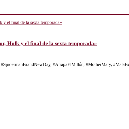
, Hulk y el final de la sexta temporada»
s de #SpidermanBrandNewDay, #AtrapaElMillón, #MotherMary, #MalaBes