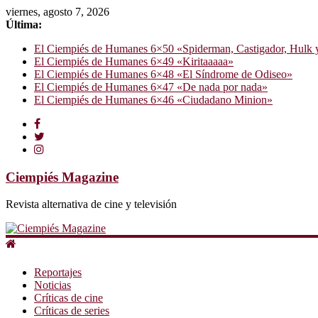
viernes, agosto 7, 2026
Última:
El Ciempiés de Humanes 6×50 «Spiderman, Castigador, Hulk y e
El Ciempiés de Humanes 6×49 «Kiritaaaaa»
El Ciempiés de Humanes 6×48 «El Síndrome de Odiseo»
El Ciempiés de Humanes 6×47 «De nada por nada»
El Ciempiés de Humanes 6×46 «Ciudadano Minion»
Ciempiés Magazine
Revista alternativa de cine y televisión
Reportajes
Noticias
Críticas de cine
Críticas de series