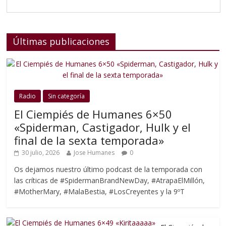
Últimas publicaciones
Radio
Sin categoría
El Ciempiés de Humanes 6×50
«Spiderman, Castigador, Hulk y el
final de la sexta temporada»
30 julio, 2026
Jose Humanes
0
Os dejamos nuestro último podcast de la temporada con
las críticas de #SpidermanBrandNewDay, #AtrapaElMillón,
#MotherMary, #MalaBestia, #LosCreyentes y la 9ºT