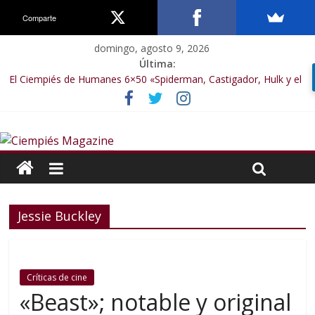
Comparte
domingo, agosto 9, 2026
Última:
El Ciempiés de Humanes 6×50 «Spiderman, Castigador, Hulk y el
final de la sexta temporada»
El Ciempiés de Humanes 6×49 «Kiritaaaaa»
El Ciempiés de Humanes 6×48 «El Síndrome de Odiseo»
El Ciempiés de Humanes 6×47 «De nada por nada»
El Ciempiés de Humanes 6×46 «Ciudadano Minion»
Jessie Buckley
Críticas de cine
«Beast»; notable y original