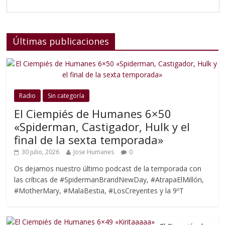
Últimas publicaciones
Radio
Sin categoría
El Ciempiés de Humanes 6×50
«Spiderman, Castigador, Hulk y el
final de la sexta temporada»
30 julio, 2026
Jose Humanes
0
Os dejamos nuestro último podcast de la temporada con
las críticas de #SpidermanBrandNewDay, #AtrapaElMillón,
#MotherMary, #MalaBestia, #LosCreyentes y la 9ºT