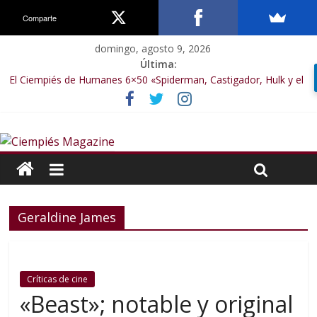
Comparte
domingo, agosto 9, 2026
Última:
El Ciempiés de Humanes 6×50 «Spiderman, Castigador, Hulk y el
final de la sexta temporada»
El Ciempiés de Humanes 6×49 «Kiritaaaaa»
El Ciempiés de Humanes 6×48 «El Síndrome de Odiseo»
El Ciempiés de Humanes 6×47 «De nada por nada»
El Ciempiés de Humanes 6×46 «Ciudadano Minion»
Geraldine James
Críticas de cine
«Beast»; notable y original