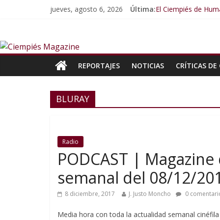
jueves, agosto 6, 2026
Última:
El Ciempiés de Huma
El Ciempiés de Hum
El Ciempiés de Hum
El Ciempiés de Hum
El Ciempiés de Hum
REPORTAJES
NOTICIAS
CRÍTICAS DE 
BLURAY
Radio
PODCAST | Magazine d
semanal del 08/12/20
8 diciembre, 2017
J. Justo Moncho
0 comentari
Media hora con toda la actualidad semanal cinéfila 