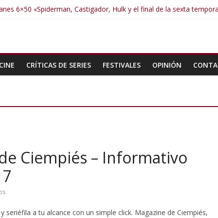
nes 6×50 «Spiderman, Castigador, Hulk y el final de la sexta tempor
anes 6×49 «Kiritaaaaa»
anes 6×48 «El Síndrome de Odiseo»
anes 6×47 «De nada por nada»
anes 6×46 «Ciudadano Minion»
CINE
CRÍTICAS DE SERIES
FESTIVALES
OPINIÓN
CONTA
e Ciempiés – Informativo
17
os
y seriéfila a tu alcance con un simple click. Magazine de Ciempiés,