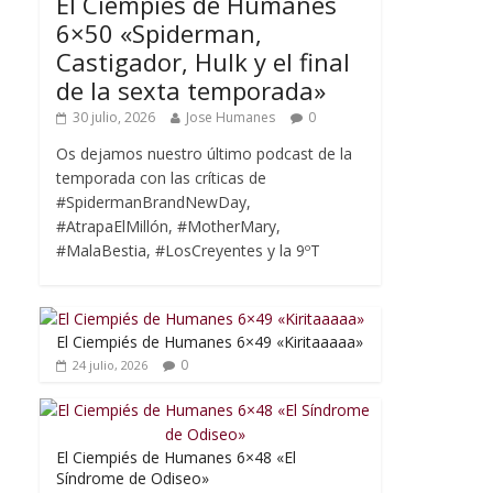
El Ciempiés de Humanes
6×50 «Spiderman,
Castigador, Hulk y el final
de la sexta temporada»
30 julio, 2026
Jose Humanes
0
Os dejamos nuestro último podcast de la
temporada con las críticas de
#SpidermanBrandNewDay,
#AtrapaElMillón, #MotherMary,
#MalaBestia, #LosCreyentes y la 9ºT
El Ciempiés de Humanes 6×49 «Kiritaaaaa»
0
24 julio, 2026
El Ciempiés de Humanes 6×48 «El
Síndrome de Odiseo»