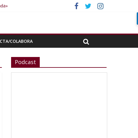
ada»
CTA/COLABORA
Podcast