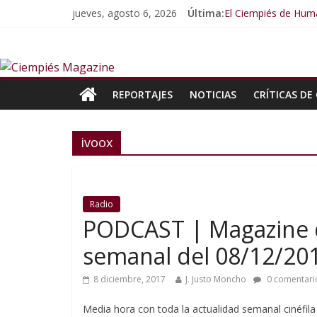
jueves, agosto 6, 2026
Última:
El Ciempiés de Huma
El Ciempiés de Hum
El Ciempiés de Hum
El Ciempiés de Hum
El Ciempiés de Hum
REPORTAJES
NOTICIAS
CRÍTICAS DE 
ivoox
Radio
PODCAST | Magazine d
semanal del 08/12/20
8 diciembre, 2017
J. Justo Moncho
0 comentari
Media hora con toda la actualidad semanal cinéfila 