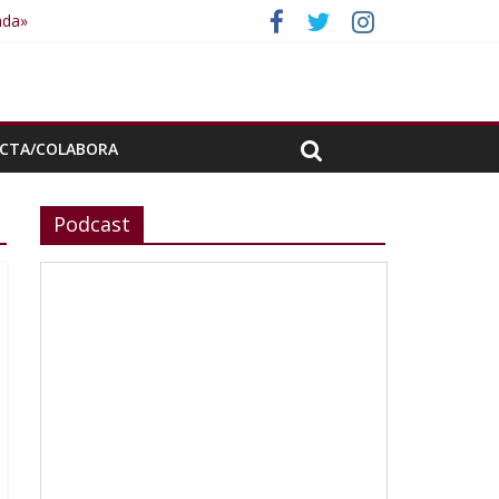
ada»
CTA/COLABORA
Podcast