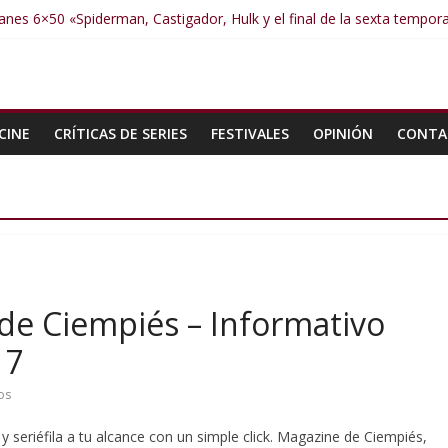
nes 6×50 «Spiderman, Castigador, Hulk y el final de la sexta tempor
anes 6×49 «Kiritaaaaa»
anes 6×48 «El Síndrome de Odiseo»
anes 6×47 «De nada por nada»
anes 6×46 «Ciudadano Minion»
CINE
CRÍTICAS DE SERIES
FESTIVALES
OPINIÓN
CONTA
e Ciempiés – Informativo
17
os
y seriéfila a tu alcance con un simple click. Magazine de Ciempiés,