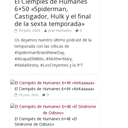
El Ciempiés de Humanes
6×50 «Spiderman,
Castigador, Hulk y el final
de la sexta temporada»
30 julio, 2026
Jose Humanes
0
Os dejamos nuestro último podcast de la
temporada con las críticas de
#SpidermanBrandNewDay,
#AtrapaElMillón, #MotherMary,
#MalaBestia, #LosCreyentes y la 9ºT
El Ciempiés de Humanes 6×49 «Kiritaaaaa»
0
24 julio, 2026
El Ciempiés de Humanes 6×48 «El
Síndrome de Odiseo»