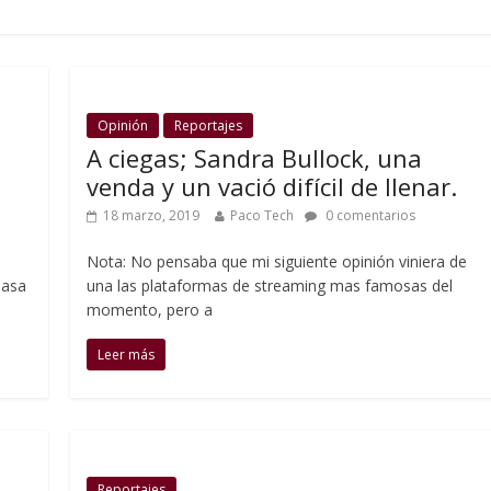
Opinión
Reportajes
A ciegas; Sandra Bullock, una
venda y un vació difícil de llenar.
18 marzo, 2019
Paco Tech
0 comentarios
Nota: No pensaba que mi siguiente opinión viniera de
basa
una las plataformas de streaming mas famosas del
momento, pero a
Leer más
Reportajes