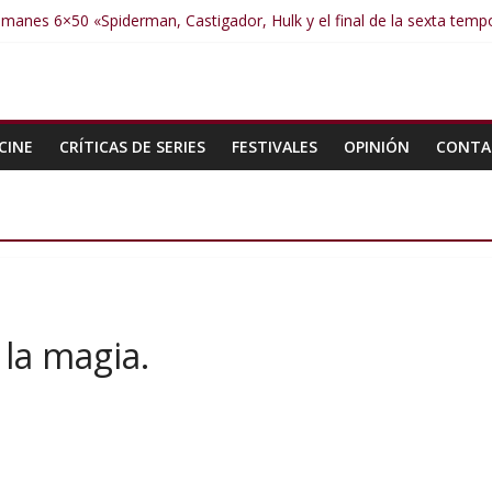
manes 6×50 «Spiderman, Castigador, Hulk y el final de la sexta tem
umanes 6×49 «Kiritaaaaa»
umanes 6×48 «El Síndrome de Odiseo»
Humanes 6×47 «De nada por nada»
Humanes 6×46 «Ciudadano Minion»
CINE
CRÍTICAS DE SERIES
FESTIVALES
OPINIÓN
CONTA
la magia.