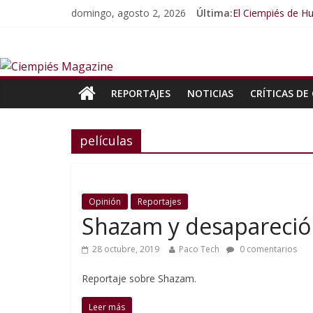
domingo, agosto 2, 2026
Última:
El Ciempiés de Hu
El Ciempiés de H
El Ciempiés de H
El Ciempiés de 
El Ciempiés de 
REPORTAJES
NOTICIAS
CRÍTICAS DE 
películas
Opinión
Reportajes
Shazam y desapareció 
28 octubre, 2019
Paco Tech
0 comentarios
Reportaje sobre Shazam.
Leer más