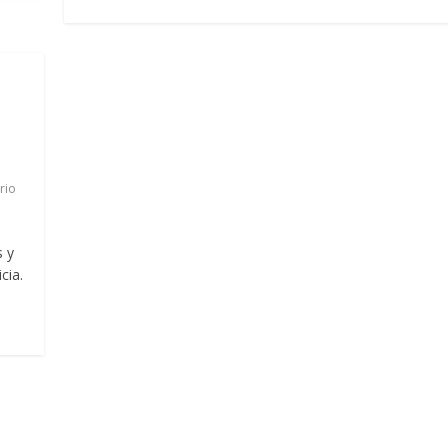
rio
s y
cia.