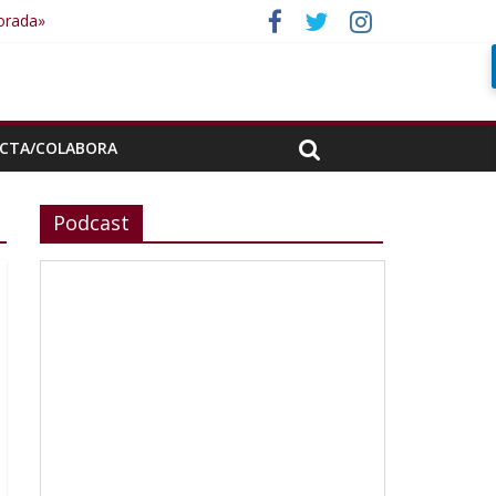
porada»
CTA/COLABORA
Podcast