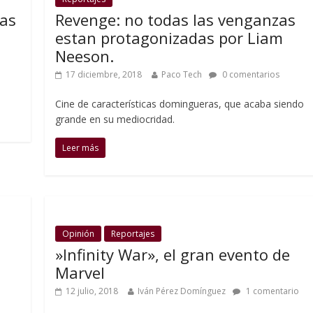
las
Revenge: no todas las venganzas
estan protagonizadas por Liam
Neeson.
17 diciembre, 2018
Paco Tech
0 comentarios
Cine de características domingueras, que acaba siendo
grande en su mediocridad.
Leer más
Opinión
Reportajes
»Infinity War», el gran evento de
Marvel
12 julio, 2018
Iván Pérez Domínguez
1 comentario