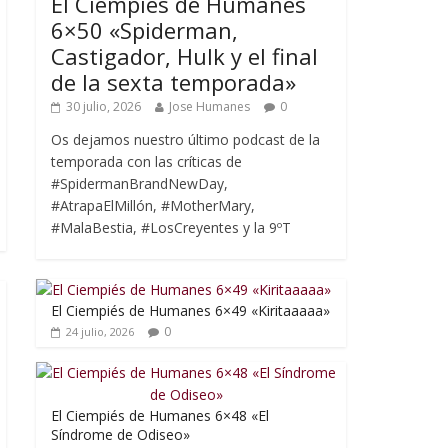
El Ciempiés de Humanes
6×50 «Spiderman,
Castigador, Hulk y el final
de la sexta temporada»
30 julio, 2026
Jose Humanes
0
Os dejamos nuestro último podcast de la
temporada con las críticas de
#SpidermanBrandNewDay,
#AtrapaElMillón, #MotherMary,
#MalaBestia, #LosCreyentes y la 9ºT
El Ciempiés de Humanes 6×49 «Kiritaaaaa»
0
24 julio, 2026
El Ciempiés de Humanes 6×48 «El
Síndrome de Odiseo»