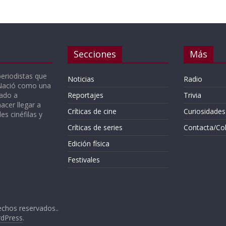
Secciones
Más
periodistas que
Noticias
Radio
 Nació como una
gado a
Reportajes
Trivia
acer llegar a
Críticas de cine
Curiosidades
s cinéfilas y
Críticas de series
Contacta/Co
Edición física
Festivales
echos reservados..
dPress
.