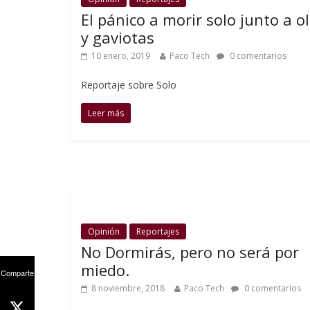
El pánico a morir solo junto a o
y gaviotas
10 enero, 2019
Paco Tech
0 comentarios
Reportaje sobre Solo
Leer más
Opinión
Reportajes
No Dormirás, pero no será por
miedo.
Comparte
8 noviembre, 2018
Paco Tech
0 comentarios