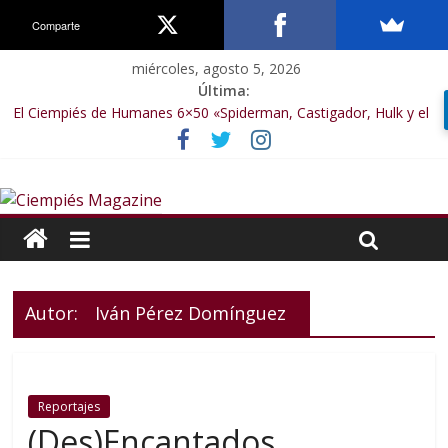
Comparte
miércoles, agosto 5, 2026
Última:
El Ciempiés de Humanes 6×50 «Spiderman, Castigador, Hulk y el
final de la sexta temporada»
El Ciempiés de Humanes 6×49 «Kiritaaaaa»
El Ciempiés de Humanes 6×48 «El Síndrome de Odiseo»
El Ciempiés de Humanes 6×47 «De nada por nada»
El Ciempiés de Humanes 6×46 «Ciudadano Minion»
Autor:
Iván Pérez Domínguez
Reportajes
(Des)Encantados