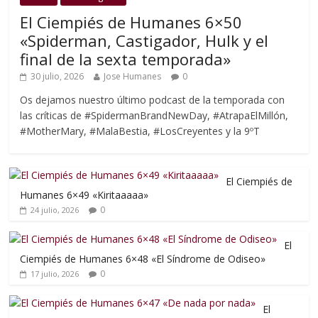
El Ciempiés de Humanes 6×50
«Spiderman, Castigador, Hulk y el
final de la sexta temporada»
30 julio, 2026
Jose Humanes
0
Os dejamos nuestro último podcast de la temporada con
las críticas de #SpidermanBrandNewDay, #AtrapaElMillón,
#MotherMary, #MalaBestia, #LosCreyentes y la 9ºT
El Ciempiés de
Humanes 6×49 «Kiritaaaaa»
0
24 julio, 2026
El
Ciempiés de Humanes 6×48 «El Síndrome de Odiseo»
0
17 julio, 2026
El