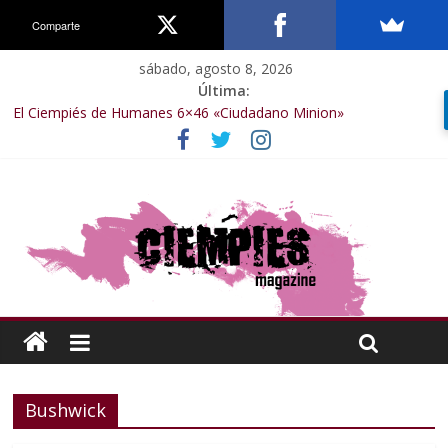
Comparte
sábado, agosto 8, 2026
Última:
El Ciempiés de Humanes 6×46 «Ciudadano Minion»
El Ciempiés de Humanes 6×50 «Spiderman, Castigador, Hulk y el
final de la sexta temporada»
El Ciempiés de Humanes 6×49 «Kiritaaaaa»
El Ciempiés de Humanes 6×48 «El Síndrome de Odiseo»
El Ciempiés de Humanes 6×47 «De nada por nada»
Bushwick