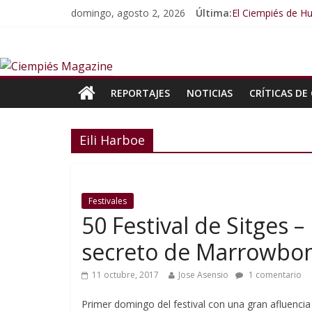
domingo, agosto 2, 2026
Última:
El Ciempiés de Hu
El Ciempiés de H
El Ciempiés de H
El Ciempiés de 
El Ciempiés de 
REPORTAJES
NOTICIAS
CRÍTICAS DE 
Eili Harboe
Festivales
50 Festival de Sitges –
secreto de Marrowbo
11 octubre, 2017
Jose Asensio
1 comentario
Primer domingo del festival con una gran afluencia