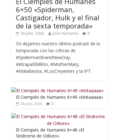
El Ciempiés de Humanes
6×50 «Spiderman,
Castigador, Hulk y el final
de la sexta temporada»
30 julio, 2026
Jose Humanes
0
Os dejamos nuestro último podcast de la
temporada con las críticas de
#SpidermanBrandNewDay,
#AtrapaElMillón, #MotherMary,
#MalaBestia, #LosCreyentes y la 9ºT
El Ciempiés de Humanes 6×49 «Kiritaaaaa»
0
24 julio, 2026
El Ciempiés de Humanes 6×48 «El
Síndrome de Odiseo»