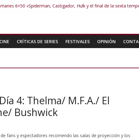
manes 6×50 «Spiderman, Castigador, Hulk y el final de la sexta tem
umanes 6×49 «Kiritaaaaa»
umanes 6×48 «El Síndrome de Odiseo»
Humanes 6×47 «De nada por nada»
Humanes 6×46 «Ciudadano Minion»
CINE
CRÍTICAS DE SERIES
FESTIVALES
OPINIÓN
CONTA
 Día 4: Thelma/ M.F.A./ El
ne/ Bushwick
 de fans y espectadores recorriendo las salas de proyección y los