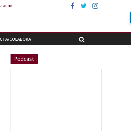
porada»
CTA/COLABORA
Podcast