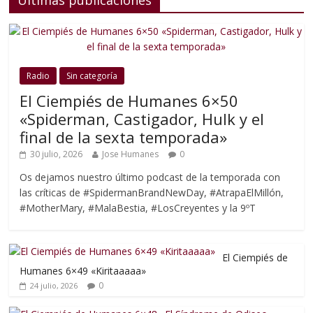
Últimas publicaciones
Radio
Sin categoría
El Ciempiés de Humanes 6×50
«Spiderman, Castigador, Hulk y el
final de la sexta temporada»
30 julio, 2026
Jose Humanes
0
Os dejamos nuestro último podcast de la temporada con
las críticas de #SpidermanBrandNewDay, #AtrapaElMillón,
#MotherMary, #MalaBestia, #LosCreyentes y la 9ºT
El Ciempiés de
Humanes 6×49 «Kiritaaaaa»
0
24 julio, 2026