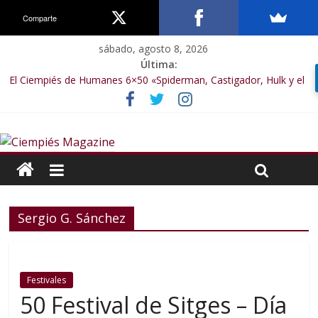
Comparte
sábado, agosto 8, 2026
Última:
El Ciempiés de Humanes 6×50 «Spiderman, Castigador, Hulk y el
final de la sexta temporada»
El Ciempiés de Humanes 6×49 «Kiritaaaaa»
El Ciempiés de Humanes 6×48 «El Síndrome de Odiseo»
El Ciempiés de Humanes 6×47 «De nada por nada»
El Ciempiés de Humanes 6×46 «Ciudadano Minion»
Sergio G. Sánchez
Festivales
50 Festival de Sitges – Día