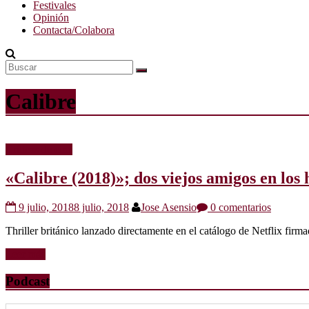
Festivales
Opinión
Contacta/Colabora
Calibre
Críticas de cine
«Calibre (2018)»; dos viejos amigos en los 
9 julio, 2018
8 julio, 2018
Jose Asensio
0 comentarios
Thriller británico lanzado directamente en el catálogo de Netflix firm
Leer más
Podcast