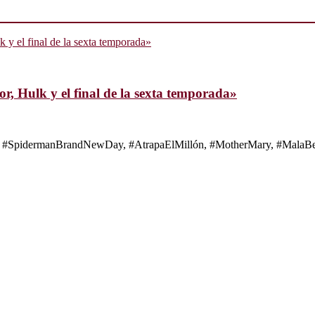
, Hulk y el final de la sexta temporada»
s de #SpidermanBrandNewDay, #AtrapaElMillón, #MotherMary, #MalaBes