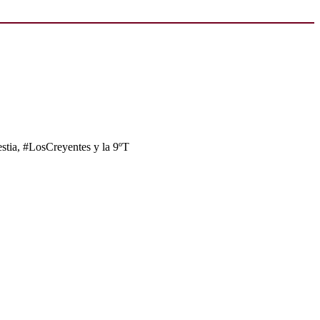
tia, #LosCreyentes y la 9ºT