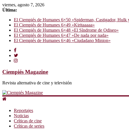
viernes, agosto 7, 2026
Última:
El Ciempiés de Humanes 6×50 «Spiderman, Castigador, Hulk y e
El Ciempiés de Humanes 6×49 «Kiritaaaaa»
El Ciempiés de Humanes 6×48 «El Síndrome de Odiseo»
El Ciempiés de Humanes 6×47 «De nada por nada»
El Ciempiés de Humanes 6×46 «Ciudadano Minion»
Ciempiés Magazine
Revista alternativa de cine y televisión
Reportajes
Noticias
Críticas de cine
Críticas de series