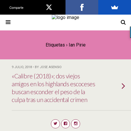
Comparte
Etiquetas › Ian Pirie
9 JULIO, 2018 • BY JOSE ASENSIO
«Calibre (2018)»; dos viejos
amigos en los highlands escoceses
buscan esconder el peso de la
culpa tras un accidental crimen