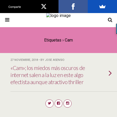
Comparte
Etiquetas › Cam
27 NOVIEMBRE, 2018 • BY JOSE ASENSIO
«Cam»; los miedos más oscuros de
internet salen a la luz en este algo
efectista aunque atractivo thriller