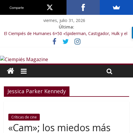
Comparte
viernes, julio 31, 2026
Última:
El Ciempiés de Humanes 6×50 «Spiderman, Castigador, Hulk y el
final de la sexta temporada»
El Ciempiés de Humanes 6×49 «Kiritaaaaa»
El Ciempiés de Humanes 6×48 «El Síndrome de Odiseo»
El Ciempiés de Humanes 6×47 «De nada por nada»
El Ciempiés de Humanes 6×46 «Ciudadano Minion»
Jessica Parker Kennedy
Críticas de cine
«Cam»; los miedos más