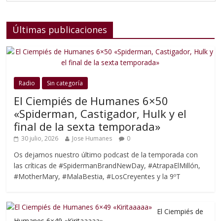
Últimas publicaciones
Radio
Sin categoría
El Ciempiés de Humanes 6×50
«Spiderman, Castigador, Hulk y el
final de la sexta temporada»
30 julio, 2026
Jose Humanes
0
Os dejamos nuestro último podcast de la temporada con
las críticas de #SpidermanBrandNewDay, #AtrapaElMillón,
#MotherMary, #MalaBestia, #LosCreyentes y la 9ºT
El Ciempiés de
Humanes 6×49 «Kiritaaaaa»