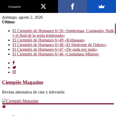
Comparte
domingo, agosto 2, 2026
Última:
El Ciempiés de Humanes 6×50 «Spiderman, Castigador, Hulk
y el final de la sexta temporada»
El Ciempiés de Humanes 6×49 «Kiritaaaaa»
El Ciempiés de Humanes 6×48 «El Síndrome de Odiseo»
El Ciempiés de Humanes 6×47 «De nada por nada»
El Ciempiés de Humanes 6×46 «Ciudadano Minion»
Ciempiés Magazine
Revista alternativa de cine y televisión