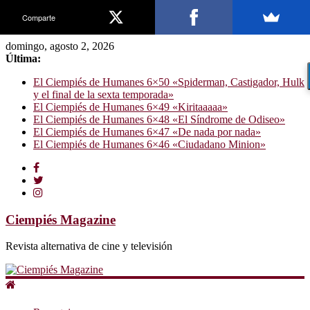
Comparte
domingo, agosto 2, 2026
Última:
El Ciempiés de Humanes 6×50 «Spiderman, Castigador, Hulk
y el final de la sexta temporada»
El Ciempiés de Humanes 6×49 «Kiritaaaaa»
El Ciempiés de Humanes 6×48 «El Síndrome de Odiseo»
El Ciempiés de Humanes 6×47 «De nada por nada»
El Ciempiés de Humanes 6×46 «Ciudadano Minion»
Ciempiés Magazine
Revista alternativa de cine y televisión