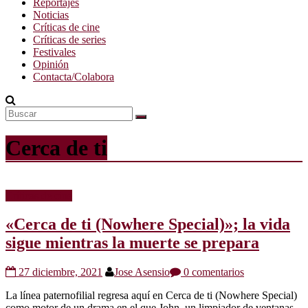
Reportajes
Noticias
Críticas de cine
Críticas de series
Festivales
Opinión
Contacta/Colabora
Cerca de ti
Críticas de cine
«Cerca de ti (Nowhere Special)»; la vida
sigue mientras la muerte se prepara
27 diciembre, 2021
Jose Asensio
0 comentarios
La línea paternofilial regresa aquí en Cerca de ti (Nowhere Special)
como motor de un drama en el que John, un limpiador de ventanas