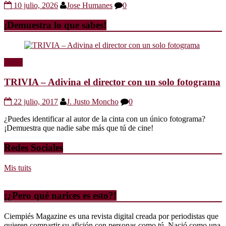
10 julio, 2026
Jose Humanes
0
¡Demuestra lo que sabes!
Trivia
TRIVIA – Adivina el director con un solo fotograma
22 julio, 2017
J. Justo Moncho
0
¿Puedes identificar al autor de la cinta con un único fotograma?
¡Demuestra que nadie sabe más que tú de cine!
Redes Sociales
Mis tuits
¡¿Pero qué narices es esto?!
Ciempiés Magazine es una revista digital creada por periodistas que
quieren compartir su afición con personas como tú. Nació como una