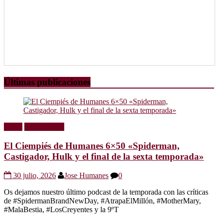
Últimas publicaciones
Radio
Sin categoría
El Ciempiés de Humanes 6×50 «Spiderman,
Castigador, Hulk y el final de la sexta temporada»
30 julio, 2026
Jose Humanes
0
Os dejamos nuestro último podcast de la temporada con las críticas
de #SpidermanBrandNewDay, #AtrapaElMillón, #MotherMary,
#MalaBestia, #LosCreyentes y la 9ºT