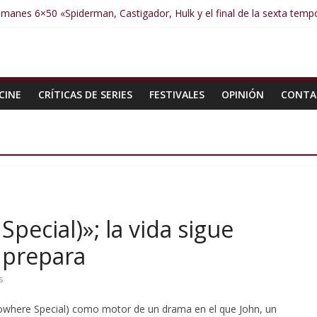
manes 6×50 «Spiderman, Castigador, Hulk y el final de la sexta tem
umanes 6×49 «Kiritaaaaa»
umanes 6×48 «El Síndrome de Odiseo»
Humanes 6×47 «De nada por nada»
Humanes 6×46 «Ciudadano Minion»
CINE
CRÍTICAS DE SERIES
FESTIVALES
OPINIÓN
CONTA
pecial)»; la vida sigue
 prepara
s
 (Nowhere Special) como motor de un drama en el que John, un