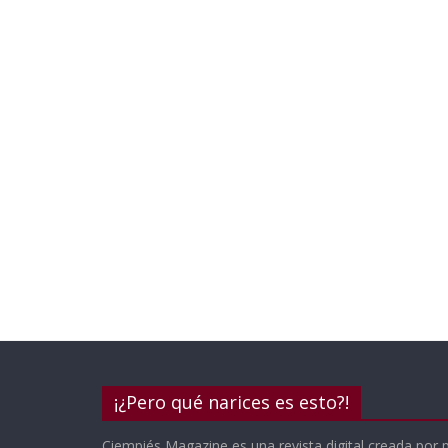
¡¿Pero qué narices es esto?!
Ciempiés Magazine es una revista digital creada por 