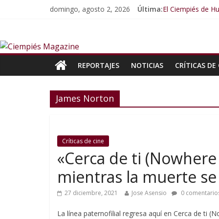
domingo, agosto 2, 2026
Última:
El Ciempiés de Hu
El Ciempiés de H
El Ciempiés de H
El Ciempiés de 
El Ciempiés de 
REPORTAJES
NOTICIAS
CRÍTICAS DE 
James Norton
Críticas de cine
«Cerca de ti (Nowhere S
mientras la muerte se
27 diciembre, 2021
Jose Asensio
0 comentario
La línea paternofilial regresa aquí en Cerca de ti