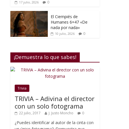
0
17 julio, 2026
El Ciempiés de
Humanes 6×47 «De
nada por nada»
0
10 julio, 2026
¡Demuestra lo que sabes!
Trivia
TRIVIA – Adivina el director
con un solo fotograma
22 julio, 2017
J. Justo Moncho
0
¿Puedes identificar al autor de la cinta con
un único fotograma? ¡Demuestra que