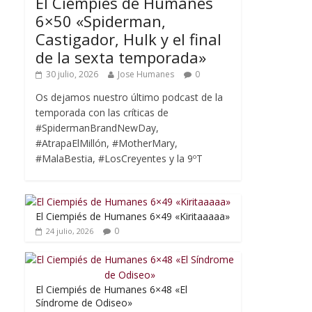
El Ciempiés de Humanes
6×50 «Spiderman,
Castigador, Hulk y el final
de la sexta temporada»
30 julio, 2026
Jose Humanes
0
Os dejamos nuestro último podcast de la
temporada con las críticas de
#SpidermanBrandNewDay,
#AtrapaElMillón, #MotherMary,
#MalaBestia, #LosCreyentes y la 9ºT
El Ciempiés de Humanes 6×49 «Kiritaaaaa»
0
24 julio, 2026
El Ciempiés de Humanes 6×48 «El
Síndrome de Odiseo»