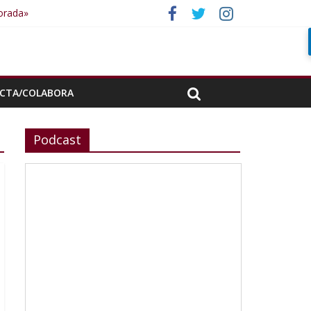
porada»
CTA/COLABORA
Podcast