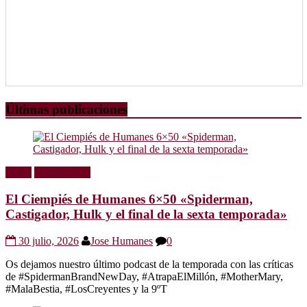
Últimas publicaciones
Radio
Sin categoría
El Ciempiés de Humanes 6×50 «Spiderman,
Castigador, Hulk y el final de la sexta temporada»
30 julio, 2026
Jose Humanes
0
Os dejamos nuestro último podcast de la temporada con las críticas
de #SpidermanBrandNewDay, #AtrapaElMillón, #MotherMary,
#MalaBestia, #LosCreyentes y la 9ºT