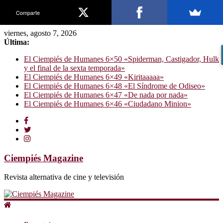
Comparte
viernes, agosto 7, 2026
Última:
El Ciempiés de Humanes 6×50 «Spiderman, Castigador, Hulk
y el final de la sexta temporada»
El Ciempiés de Humanes 6×49 «Kiritaaaaa»
El Ciempiés de Humanes 6×48 «El Síndrome de Odiseo»
El Ciempiés de Humanes 6×47 «De nada por nada»
El Ciempiés de Humanes 6×46 «Ciudadano Minion»
Ciempiés Magazine
Revista alternativa de cine y televisión