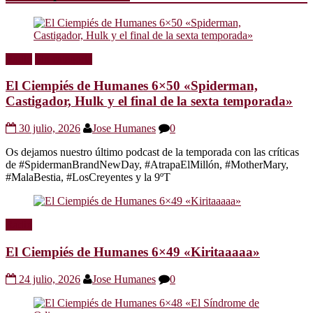
Radio
Sin categoría
El Ciempiés de Humanes 6×50 «Spiderman,
Castigador, Hulk y el final de la sexta temporada»
30 julio, 2026
Jose Humanes
0
Os dejamos nuestro último podcast de la temporada con las críticas
de #SpidermanBrandNewDay, #AtrapaElMillón, #MotherMary,
#MalaBestia, #LosCreyentes y la 9ºT
Radio
El Ciempiés de Humanes 6×49 «Kiritaaaaa»
24 julio, 2026
Jose Humanes
0