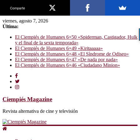
Comparte
viernes, agosto 7, 2026
Última:
El Ciempiés de Humanes 6×50 «Spiderman, Castigador, Hulk
y el final de la sexta temporada»
El Ciempiés de Humanes 6×49 «Kiritaaaaa»
El Ciempiés de Humanes 6×48 «El Síndrome de Odiseo»
El Ciempiés de Humanes 6×47 «De nada por nada»
El Ciempiés de Humanes 6×46 «Ciudadano Minion»
Ciempiés Magazine
Revista alternativa de cine y televisión