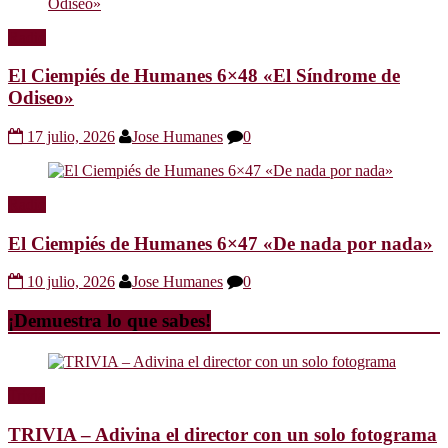
Radio
El Ciempiés de Humanes 6×48 «El Síndrome de
Odiseo»
17 julio, 2026
Jose Humanes
0
Radio
El Ciempiés de Humanes 6×47 «De nada por nada»
10 julio, 2026
Jose Humanes
0
¡Demuestra lo que sabes!
Trivia
TRIVIA – Adivina el director con un solo fotograma