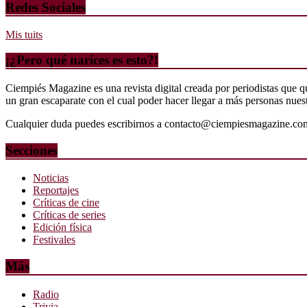
Redes Sociales
Mis tuits
¡¿Pero qué narices es esto?!
Ciempiés Magazine es una revista digital creada por periodistas que 
un gran escaparate con el cual poder hacer llegar a más personas nuestr
Cualquier duda puedes escribirnos a contacto@ciempiesmagazine.co
Secciones
Noticias
Reportajes
Críticas de cine
Críticas de series
Edición física
Festivales
Más
Radio
Trivia