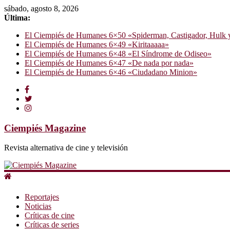
sábado, agosto 8, 2026
Última:
El Ciempiés de Humanes 6×50 «Spiderman, Castigador, Hulk y e
El Ciempiés de Humanes 6×49 «Kiritaaaaa»
El Ciempiés de Humanes 6×48 «El Síndrome de Odiseo»
El Ciempiés de Humanes 6×47 «De nada por nada»
El Ciempiés de Humanes 6×46 «Ciudadano Minion»
Ciempiés Magazine
Revista alternativa de cine y televisión
Reportajes
Noticias
Críticas de cine
Críticas de series