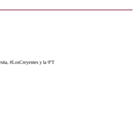
tia, #LosCreyentes y la 9ºT