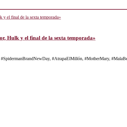
, Hulk y el final de la sexta temporada»
s de #SpidermanBrandNewDay, #AtrapaElMillón, #MotherMary, #MalaBes