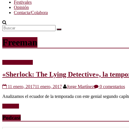
Festivales
Opinión
Contacta/Colabora
Freeman
Críticas de series
«Sherlock: The Lying Detective», la temp
11 enero, 2017
11 enero, 2017
Jorge Martínez
0 comentarios
Analizamos el ecuador de la temporada con este genial segundo capít
Leer más
Podcast