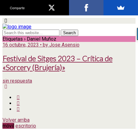
Comparte
Etiquetas › Daniel Muñoz
16 octubre, 2023 • by Jose Asensio
Festival de Sitges 2023 – Crítica de
«Sorcery (Brujería)»
sin respuesta
Volver arriba
móvil
escritorio