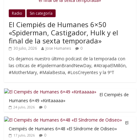
Radio
Sin categoría
El Ciempiés de Humanes 6×50
«Spiderman, Castigador, Hulk y el
final de la sexta temporada»
30 julio, 2026
Jose Humanes
0
Os dejamos nuestro último podcast de la temporada con
las críticas de #SpidermanBrandNewDay, #AtrapaElMillón,
#MotherMary, #MalaBestia, #LosCreyentes y la 9ºT
El Ciempiés de
Humanes 6×49 «Kiritaaaaa»
0
24 julio, 2026
El
Ciempiés de Humanes 6×48 «El Síndrome de Odiseo»
0
17 julio, 2026