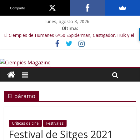
Comparte
lunes, agosto 3, 2026
Última:
El Ciempiés de Humanes 6×50 «Spiderman, Castigador, Hulk y el
final de la sexta temporada»
El Ciempiés de Humanes 6×49 «Kiritaaaaa»
El Ciempiés de Humanes 6×48 «El Síndrome de Odiseo»
El Ciempiés de Humanes 6×47 «De nada por nada»
El Ciempiés de Humanes 6×46 «Ciudadano Minion»
El páramo
Críticas de cine
Festivales
Festival de Sitges 2021