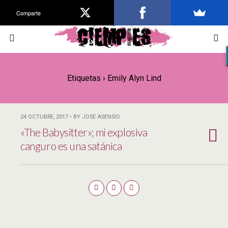
Comparte
Etiquetas › Emily Alyn Lind
24 OCTUBRE, 2017 • BY JOSE ASENSIO
«The Babysitter»; mi explosiva
canguro es una satánica