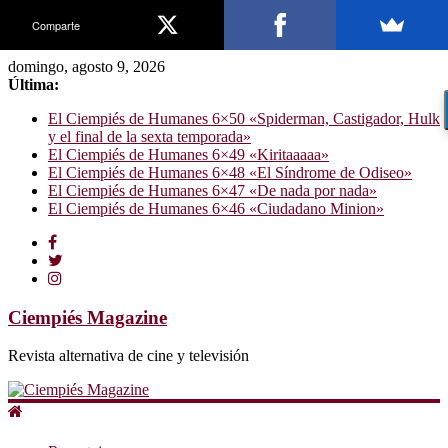
Comparte
domingo, agosto 9, 2026
Última:
El Ciempiés de Humanes 6×50 «Spiderman, Castigador, Hulk
y el final de la sexta temporada»
El Ciempiés de Humanes 6×49 «Kiritaaaaa»
El Ciempiés de Humanes 6×48 «El Síndrome de Odiseo»
El Ciempiés de Humanes 6×47 «De nada por nada»
El Ciempiés de Humanes 6×46 «Ciudadano Minion»
Ciempiés Magazine
Revista alternativa de cine y televisión