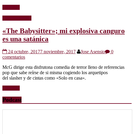
Leer más
Críticas de cine
«The Babysitter»; mi explosiva canguro
es una satánica
24 octubre, 2017
7 noviembre, 2017
Jose Asensio
0
comentarios
McG dirige esta disfrutona comedia de terror lleno de referencias
pop que sabe reírse de si misma cogiendo los arquetipos
del slasher y de cintas como «Solo en casa».
Leer más
Podcast