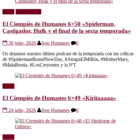
Radio
Sin categoría
El Ciempiés de Humanes 6×50 «Spiderman,
Castigador, Hulk y el final de la sexta temporada»
30 julio, 2026
Jose Humanes
0
Os dejamos nuestro último podcast de la temporada con las críticas
de #SpidermanBrandNewDay, #AtrapaElMillón, #MotherMary,
#MalaBestia, #LosCreyentes y la 9ºT
Radio
El Ciempiés de Humanes 6×49 «Kiritaaaaa»
24 julio, 2026
Jose Humanes
0
Radio