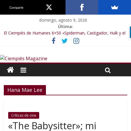
Comparte
domingo, agosto 9, 2026
Última:
El Ciempiés de Humanes 6×50 «Spiderman, Castigador, Hulk y el
final de la sexta temporada»
El Ciempiés de Humanes 6×49 «Kiritaaaaa»
El Ciempiés de Humanes 6×48 «El Síndrome de Odiseo»
El Ciempiés de Humanes 6×47 «De nada por nada»
El Ciempiés de Humanes 6×46 «Ciudadano Minion»
Hana Mae Lee
Críticas de cine
«The Babysitter»; mi