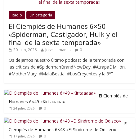
Radio
Sin categoría
El Ciempiés de Humanes 6×50
«Spiderman, Castigador, Hulk y el
final de la sexta temporada»
30 julio, 2026
Jose Humanes
0
Os dejamos nuestro último podcast de la temporada con
las críticas de #SpidermanBrandNewDay, #AtrapaElMillón,
#MotherMary, #MalaBestia, #LosCreyentes y la 9ºT
El Ciempiés de
Humanes 6×49 «Kiritaaaaa»
0
24 julio, 2026
El
Ciempiés de Humanes 6×48 «El Síndrome de Odiseo»
0
17 julio, 2026