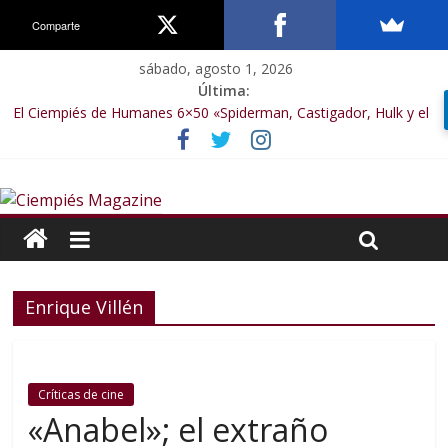
Comparte
sábado, agosto 1, 2026
Última:
El Ciempiés de Humanes 6×50 «Spiderman, Castigador, Hulk y el
final de la sexta temporada»
El Ciempiés de Humanes 6×49 «Kiritaaaaa»
El Ciempiés de Humanes 6×48 «El Síndrome de Odiseo»
El Ciempiés de Humanes 6×47 «De nada por nada»
El Ciempiés de Humanes 6×46 «Ciudadano Minion»
Enrique Villén
Críticas de cine
«Anabel»; el extraño