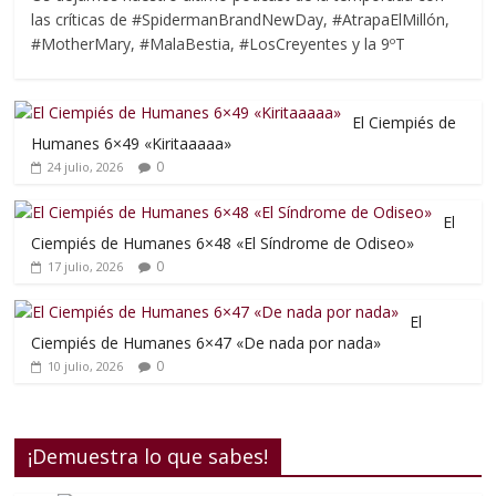
las críticas de #SpidermanBrandNewDay, #AtrapaElMillón,
#MotherMary, #MalaBestia, #LosCreyentes y la 9ºT
El Ciempiés de
Humanes 6×49 «Kiritaaaaa»
0
24 julio, 2026
El
Ciempiés de Humanes 6×48 «El Síndrome de Odiseo»
0
17 julio, 2026
El
Ciempiés de Humanes 6×47 «De nada por nada»
0
10 julio, 2026
¡Demuestra lo que sabes!