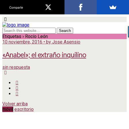
Comparte
Etiquetas › Rocío León
10 noviembre, 2016 • by Jose Asensio
«Anabel»; el extraño inquilino
sin respuesta
Volver arriba
móvil
escritorio