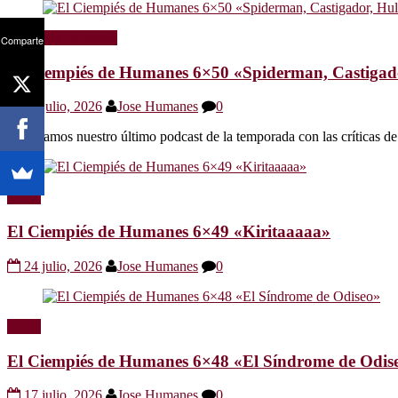
Radio
Sin categoría
Comparte
El Ciempiés de Humanes 6×50 «Spiderman, Castigador
30 julio, 2026
Jose Humanes
0
Os dejamos nuestro último podcast de la temporada con las crítica
Radio
El Ciempiés de Humanes 6×49 «Kiritaaaaa»
24 julio, 2026
Jose Humanes
0
Radio
El Ciempiés de Humanes 6×48 «El Síndrome de Odis
17 julio, 2026
Jose Humanes
0