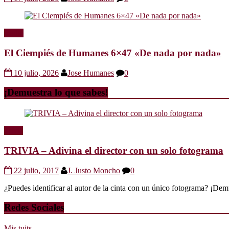
Radio
El Ciempiés de Humanes 6×47 «De nada por nada»
10 julio, 2026
Jose Humanes
0
¡Demuestra lo que sabes!
Trivia
TRIVIA – Adivina el director con un solo fotograma
22 julio, 2017
J. Justo Moncho
0
¿Puedes identificar al autor de la cinta con un único fotograma? ¡Dem
Redes Sociales
Mis tuits