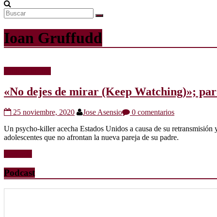
Ioan Gruffudd
Críticas de cine
«No dejes de mirar (Keep Watching)»; para
25 noviembre, 2020
Jose Asensio
0 comentarios
Un psycho-killer acecha Estados Unidos a causa de su retransmisión y 
adolescentes que no afrontan la nueva pareja de su padre.
Leer más
Podcast