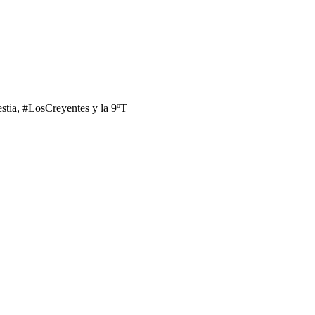
tia, #LosCreyentes y la 9ºT