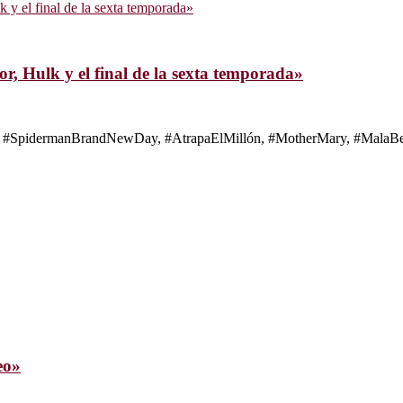
, Hulk y el final de la sexta temporada»
s de #SpidermanBrandNewDay, #AtrapaElMillón, #MotherMary, #MalaBes
eo»