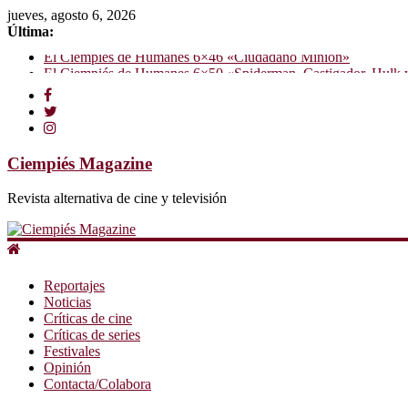
jueves, agosto 6, 2026
Última:
El Ciempiés de Humanes 6×46 «Ciudadano Minion»
El Ciempiés de Humanes 6×50 «Spiderman, Castigador, Hulk y e
El Ciempiés de Humanes 6×49 «Kiritaaaaa»
El Ciempiés de Humanes 6×48 «El Síndrome de Odiseo»
El Ciempiés de Humanes 6×47 «De nada por nada»
Ciempiés Magazine
Revista alternativa de cine y televisión
Reportajes
Noticias
Críticas de cine
Críticas de series
Festivales
Opinión
Contacta/Colabora