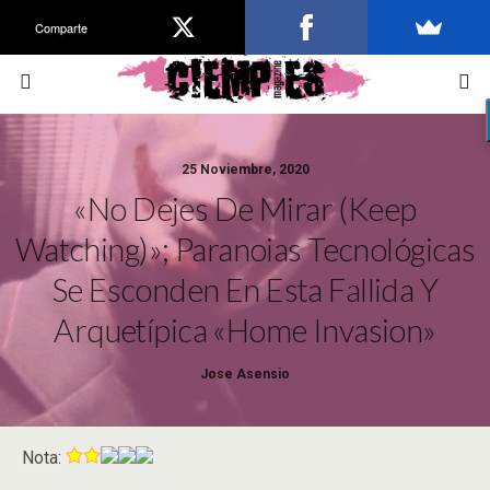
Comparte
25 Noviembre, 2020
«No Dejes De Mirar (Keep
Watching)»; Paranoias Tecnológicas
Se Esconden En Esta Fallida Y
Arquetípica «home Invasion»
Jose Asensio
Nota: