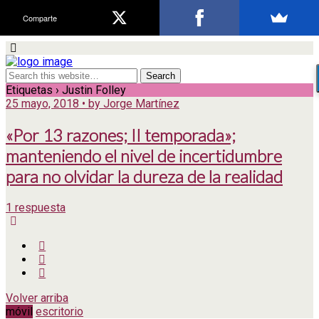
Comparte
Etiquetas › Justin Folley
25 mayo, 2018 • by Jorge Martínez
«Por 13 razones; II temporada»;
manteniendo el nivel de incertidumbre
para no olvidar la dureza de la realidad
1 respuesta
Volver arriba
móvil
escritorio