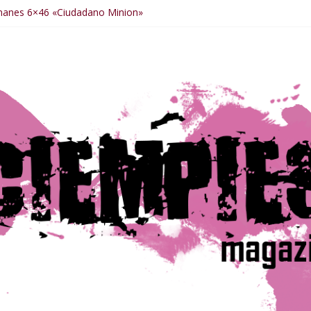
manes 6×46 «Ciudadano Minion»
anes 6×50 «Spiderman, Castigador, Hulk y el final de la sexta tempo
manes 6×49 «Kiritaaaaa»
manes 6×48 «El Síndrome de Odiseo»
manes 6×47 «De nada por nada»