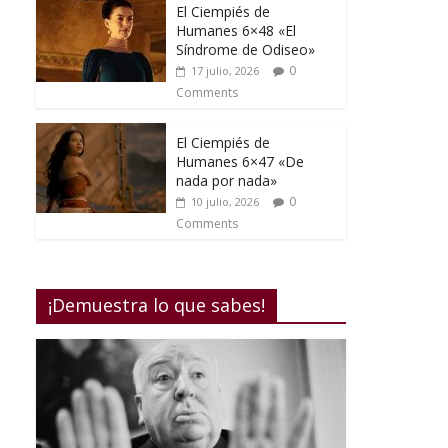
El Ciempiés de
Humanes 6×48 «El
Síndrome de Odiseo»
0
17 julio, 2026
Comments
El Ciempiés de
Humanes 6×47 «De
nada por nada»
0
10 julio, 2026
Comments
¡Demuestra lo que sabes!