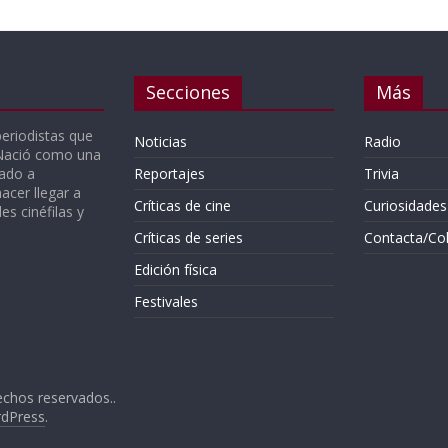
Secciones
Más
periodistas que
Noticias
Radio
 Nació como una
gado a
Reportajes
Trivia
acer llegar a
Críticas de cine
Curiosidades
s cinéfilas y
Críticas de series
Contacta/Co
Edición física
Festivales
echos reservados..
dPress
.