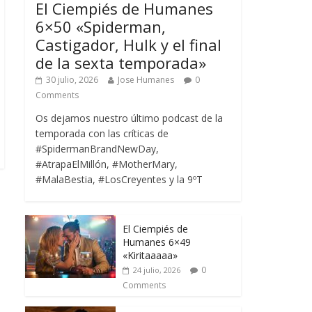
El Ciempiés de Humanes
6×50 «Spiderman,
Castigador, Hulk y el final
de la sexta temporada»
30 julio, 2026
Jose Humanes
0
Comments
Os dejamos nuestro último podcast de la
temporada con las críticas de
#SpidermanBrandNewDay,
#AtrapaElMillón, #MotherMary,
#MalaBestia, #LosCreyentes y la 9ºT
El Ciempiés de
Humanes 6×49
«Kiritaaaaa»
0
24 julio, 2026
Comments