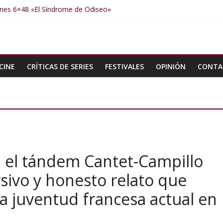
nes 6×48 «El Síndrome de Odiseo»
nes 6×47 «De nada por nada»
nes 6×46 «Ciudadano Minion»
es 6×50 «Spiderman, Castigador, Hulk y el final de la sexta tempora
nes 6×49 «Kiritaaaaa»
CINE
CRÍTICAS DE SERIES
FESTIVALES
OPINIÓN
CONTA
a»; el tándem Cantet-Campillo
sivo y honesto relato que
la juventud francesa actual en