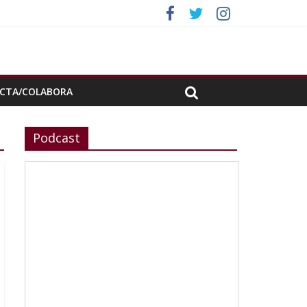
da»
CTA/COLABORA
Podcast