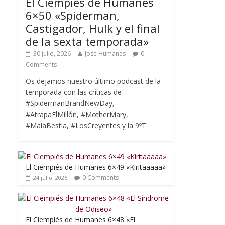
El Ciempiés de Humanes
6×50 «Spiderman,
Castigador, Hulk y el final
de la sexta temporada»
30 julio, 2026
Jose Humanes
0
Comments
Os dejamos nuestro último podcast de la
temporada con las críticas de
#SpidermanBrandNewDay,
#AtrapaElMillón, #MotherMary,
#MalaBestia, #LosCreyentes y la 9ºT
El Ciempiés de Humanes 6×49 «Kiritaaaaa»
0 Comments
24 julio, 2026
El Ciempiés de Humanes 6×48 «El