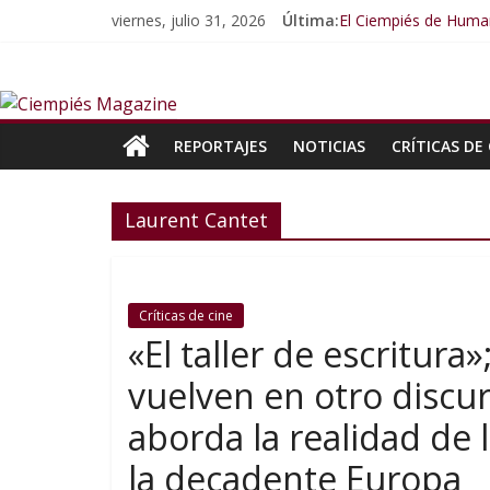
viernes, julio 31, 2026
Última:
El Ciempiés de Huma
El Ciempiés de Huma
El Ciempiés de Huma
El Ciempiés de Human
El Ciempiés de Huma
REPORTAJES
NOTICIAS
CRÍTICAS DE 
Laurent Cantet
Críticas de cine
«El taller de escritur
vuelven en otro discur
aborda la realidad de 
la decadente Europa