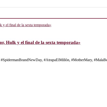
, Hulk y el final de la sexta temporada»
s de #SpidermanBrandNewDay, #AtrapaElMillón, #MotherMary, #MalaBes