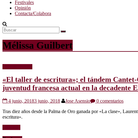
Festivales
Opinión
Contacta/Colabora
Mélissa Guilbert
Críticas de cine
«El taller de escritura»; el tándem Cantet-
juventud francesa actual en la decadente 
4 junio, 2018
3 junio, 2018
Jose Asensio
0 comentarios
Tras diez años desde la Palma de Oro ganada por «La clase», Laurent 
escritura».
Leer más