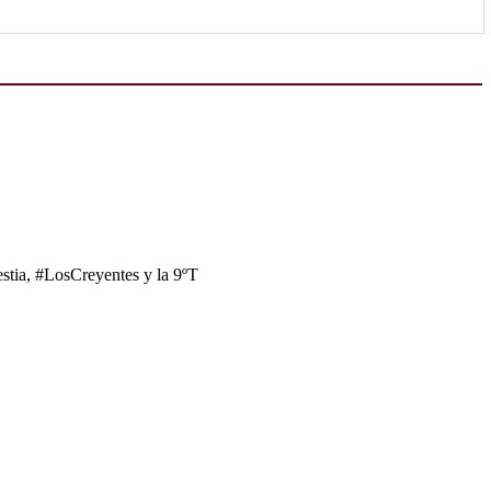
tia, #LosCreyentes y la 9ºT