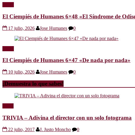
Radio
El Ciempiés de Humanes 6×48 «El Síndrome de Odis
17 julio, 2026
Jose Humanes
0
Radio
El Ciempiés de Humanes 6×47 «De nada por nada»
10 julio, 2026
Jose Humanes
0
¡Demuestra lo que sabes!
Trivia
TRIVIA – Adivina el director con un solo fotograma
22 julio, 2017
J. Justo Moncho
0