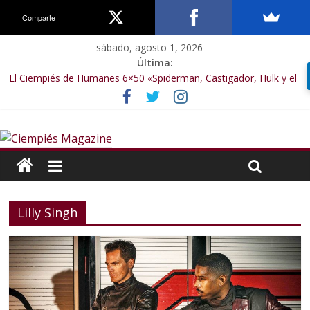
Comparte
sábado, agosto 1, 2026
Última:
El Ciempiés de Humanes 6×50 «Spiderman, Castigador, Hulk y el
final de la sexta temporada»
El Ciempiés de Humanes 6×49 «Kiritaaaaa»
El Ciempiés de Humanes 6×48 «El Síndrome de Odiseo»
El Ciempiés de Humanes 6×47 «De nada por nada»
El Ciempiés de Humanes 6×46 «Ciudadano Minion»
Lilly Singh