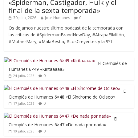
«Spiderman, Castigador, Hulk y el
final de la sexta temporada»
30 julio, 2026
Jose Humanes
0
Os dejamos nuestro último podcast de la temporada con
las críticas de #SpidermanBrandNewDay, #AtrapaElMillón,
#MotherMary, #MalaBestia, #LosCreyentes y la 9ºT
El Ciempiés de
Humanes 6×49 «Kiritaaaaa»
0
24 julio, 2026
El
Ciempiés de Humanes 6×48 «El Síndrome de Odiseo»
0
17 julio, 2026
El
Ciempiés de Humanes 6×47 «De nada por nada»
0
10 julio, 2026