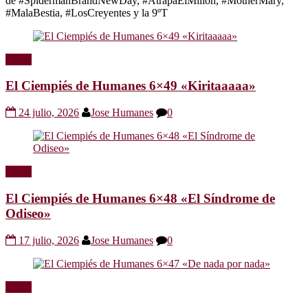
de #SpidermanBrandNewDay, #AtrapaElMillón, #MotherMary,
#MalaBestia, #LosCreyentes y la 9ºT
Radio
El Ciempiés de Humanes 6×49 «Kiritaaaaa»
24 julio, 2026
Jose Humanes
0
Radio
El Ciempiés de Humanes 6×48 «El Síndrome de
Odiseo»
17 julio, 2026
Jose Humanes
0
Radio