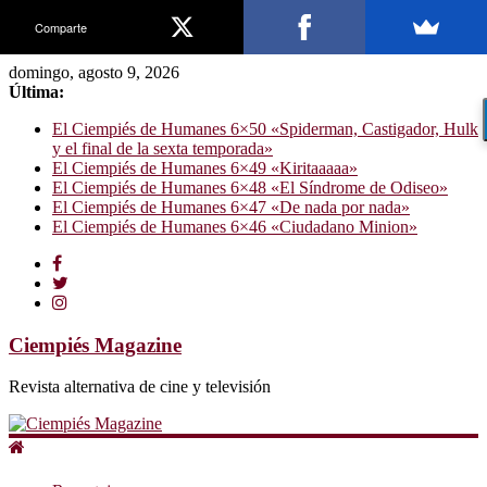
Comparte
domingo, agosto 9, 2026
Última:
El Ciempiés de Humanes 6×50 «Spiderman, Castigador, Hulk
y el final de la sexta temporada»
El Ciempiés de Humanes 6×49 «Kiritaaaaa»
El Ciempiés de Humanes 6×48 «El Síndrome de Odiseo»
El Ciempiés de Humanes 6×47 «De nada por nada»
El Ciempiés de Humanes 6×46 «Ciudadano Minion»
Ciempiés Magazine
Revista alternativa de cine y televisión