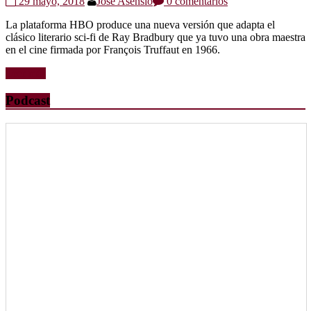
29 mayo, 2018
Jose Asensio
0 comentarios
La plataforma HBO produce una nueva versión que adapta el
clásico literario sci-fi de Ray Bradbury que ya tuvo una obra maestra
en el cine firmada por François Truffaut en 1966.
Leer más
Podcast