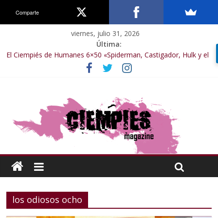
Comparte
viernes, julio 31, 2026
Última:
El Ciempiés de Humanes 6×50 «Spiderman, Castigador, Hulk y el
final de la sexta temporada»
El Ciempiés de Humanes 6×49 «Kiritaaaaa»
El Ciempiés de Humanes 6×48 «El Síndrome de Odiseo»
El Ciempiés de Humanes 6×47 «De nada por nada»
El Ciempiés de Humanes 6×46 «Ciudadano Minion»
los odiosos ocho