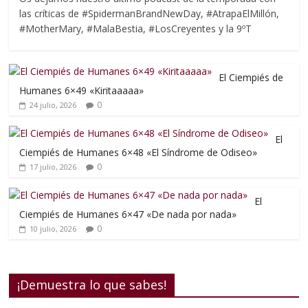
las críticas de #SpidermanBrandNewDay, #AtrapaElMillón,
#MotherMary, #MalaBestia, #LosCreyentes y la 9ºT
El Ciempiés de
Humanes 6×49 «Kiritaaaaa»
0
24 julio, 2026
El
Ciempiés de Humanes 6×48 «El Síndrome de Odiseo»
0
17 julio, 2026
El
Ciempiés de Humanes 6×47 «De nada por nada»
0
10 julio, 2026
¡Demuestra lo que sabes!