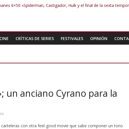
anes 6×50 «Spiderman, Castigador, Hulk y el final de la sexta tempo
manes 6×49 «Kiritaaaaa»
manes 6×48 «El Síndrome de Odiseo»
manes 6×47 «De nada por nada»
manes 6×46 «Ciudadano Minion»
CINE
CRÍTICAS DE SERIES
FESTIVALES
OPINIÓN
CONTA
n»; un anciano Cyrano para la
os
as carteleras con otra feel-good movie que sabe componer un tono