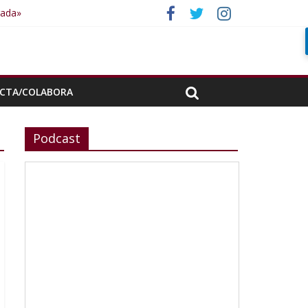
rada»
CTA/COLABORA
Podcast