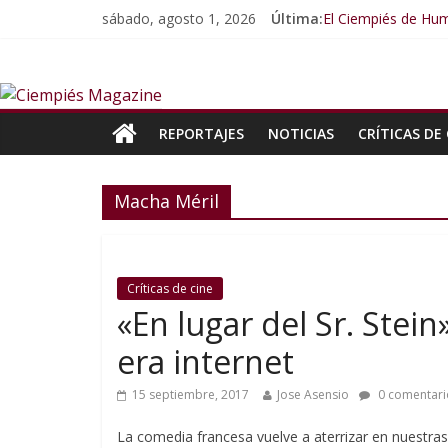
sábado, agosto 1, 2026
Última:
El Ciempiés de Hum
El Ciempiés de Hu
El Ciempiés de Hu
El Ciempiés de Hu
El Ciempiés de Hu
REPORTAJES
NOTICIAS
CRÍTICAS DE 
Macha Méril
Críticas de cine
«En lugar del Sr. Stei
era internet
15 septiembre, 2017
Jose Asensio
0 comentari
La comedia francesa vuelve a aterrizar en nuestr