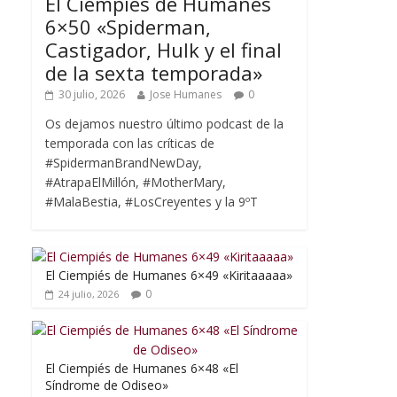
El Ciempiés de Humanes
6×50 «Spiderman,
Castigador, Hulk y el final
de la sexta temporada»
30 julio, 2026
Jose Humanes
0
Os dejamos nuestro último podcast de la
temporada con las críticas de
#SpidermanBrandNewDay,
#AtrapaElMillón, #MotherMary,
#MalaBestia, #LosCreyentes y la 9ºT
El Ciempiés de Humanes 6×49 «Kiritaaaaa»
0
24 julio, 2026
El Ciempiés de Humanes 6×48 «El
Síndrome de Odiseo»