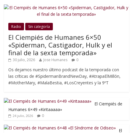
Radio
Sin categoría
El Ciempiés de Humanes 6×50
«Spiderman, Castigador, Hulk y el
final de la sexta temporada»
30 julio, 2026
Jose Humanes
0
Os dejamos nuestro último podcast de la temporada con
las críticas de #SpidermanBrandNewDay, #AtrapaElMillón,
#MotherMary, #MalaBestia, #LosCreyentes y la 9ºT
El Ciempiés de
Humanes 6×49 «Kiritaaaaa»
0
24 julio, 2026
El