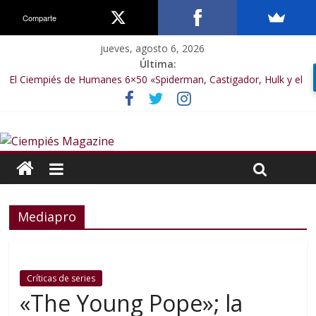
Comparte
jueves, agosto 6, 2026
Última:
El Ciempiés de Humanes 6×50 «Spiderman, Castigador, Hulk y el
final de la sexta temporada»
El Ciempiés de Humanes 6×49 «Kiritaaaaa»
El Ciempiés de Humanes 6×48 «El Síndrome de Odiseo»
El Ciempiés de Humanes 6×47 «De nada por nada»
El Ciempiés de Humanes 6×46 «Ciudadano Minion»
Mediapro
Críticas de series
«The Young Pope»; la