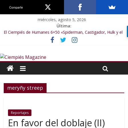
Comparte
miércoles, agosto 5, 2026
Última:
El Ciempiés de Humanes 6×50 «Spiderman, Castigador, Hulk y el
final de la sexta temporada»
El Ciempiés de Humanes 6×49 «Kiritaaaaa»
El Ciempiés de Humanes 6×48 «El Síndrome de Odiseo»
El Ciempiés de Humanes 6×47 «De nada por nada»
El Ciempiés de Humanes 6×46 «Ciudadano Minion»
meryñy streep
Reportajes
En favor del doblaje (II)