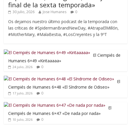
final de la sexta temporada»
30 julio, 2026
Jose Humanes
0
Os dejamos nuestro último podcast de la temporada con
las críticas de #SpidermanBrandNewDay, #AtrapaElMillón,
#MotherMary, #MalaBestia, #LosCreyentes y la 9ºT
El Ciempiés de
Humanes 6×49 «Kiritaaaaa»
0
24 julio, 2026
El
Ciempiés de Humanes 6×48 «El Síndrome de Odiseo»
0
17 julio, 2026
El
Ciempiés de Humanes 6×47 «De nada por nada»
0
10 julio, 2026