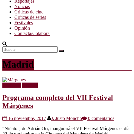
Reportajes
Noticias
Críticas de cine
Críticas de series
Festivales
Opinión
Contacta/Colabora
Madrid
Festivales
Noticias
Programa completo del VII Festival
Márgenes
16 noviembre, 2017
J. Justo Moncho
0 comentarios
“Niñato”, de Adrián Orr, inaugurará el VII Festival Márgenes el día
23 de noviembre en la Cineteca del Matadero de Madrid.