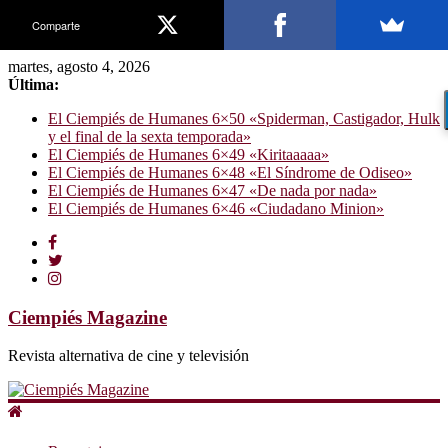
Comparte
martes, agosto 4, 2026
Última:
El Ciempiés de Humanes 6×50 «Spiderman, Castigador, Hulk
y el final de la sexta temporada»
El Ciempiés de Humanes 6×49 «Kiritaaaaa»
El Ciempiés de Humanes 6×48 «El Síndrome de Odiseo»
El Ciempiés de Humanes 6×47 «De nada por nada»
El Ciempiés de Humanes 6×46 «Ciudadano Minion»
Ciempiés Magazine
Revista alternativa de cine y televisión