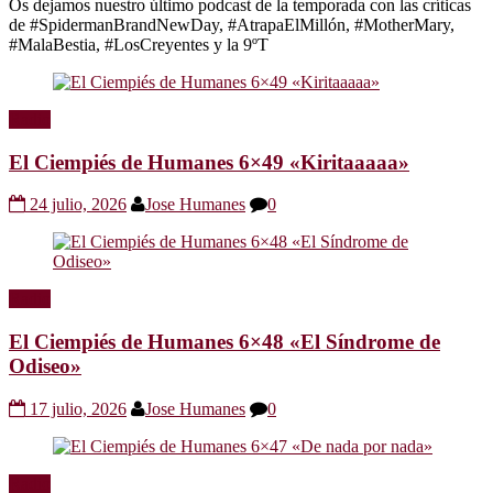
Os dejamos nuestro último podcast de la temporada con las críticas
de #SpidermanBrandNewDay, #AtrapaElMillón, #MotherMary,
#MalaBestia, #LosCreyentes y la 9ºT
Radio
El Ciempiés de Humanes 6×49 «Kiritaaaaa»
24 julio, 2026
Jose Humanes
0
Radio
El Ciempiés de Humanes 6×48 «El Síndrome de
Odiseo»
17 julio, 2026
Jose Humanes
0
Radio