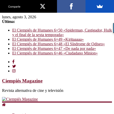
Comparte
lunes, agosto 3, 2026
Última:
El Ciempiés de Humanes 6×50 «Spiderman, Castigador, Hulk
y el final de la sexta temporada»
El Ciempiés de Humanes 6×49 «Kiritaaaaa»
El Ciempiés de Humanes 6×48 «El Síndrome de Odiseo»
El Ciempiés de Humanes 6×47 «De nada por nada»
El Ciempiés de Humanes 6×46 «Ciudadano Minion»
Ciempiés Magazine
Revista alternativa de cine y televisión