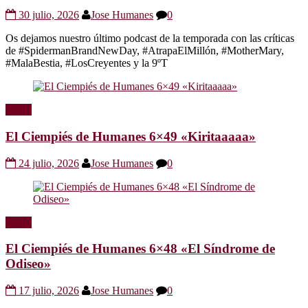
30 julio, 2026
Jose Humanes
0
Os dejamos nuestro último podcast de la temporada con las críticas
de #SpidermanBrandNewDay, #AtrapaElMillón, #MotherMary,
#MalaBestia, #LosCreyentes y la 9ºT
Radio
El Ciempiés de Humanes 6×49 «Kiritaaaaa»
24 julio, 2026
Jose Humanes
0
Radio
El Ciempiés de Humanes 6×48 «El Síndrome de
Odiseo»
17 julio, 2026
Jose Humanes
0