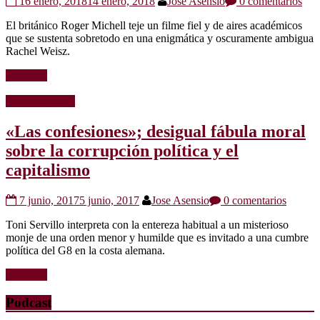
16 enero, 2018
14 enero, 2018
Jose Asensio
0 comentarios
El británico Roger Michell teje un filme fiel y de aires académicos
que se sustenta sobretodo en una enigmática y oscuramente ambigua
Rachel Weisz.
Leer más
Críticas de cine
«Las confesiones»; desigual fábula moral
sobre la corrupción política y el
capitalismo
7 junio, 2017
5 junio, 2017
Jose Asensio
0 comentarios
Toni Servillo interpreta con la entereza habitual a un misterioso
monje de una orden menor y humilde que es invitado a una cumbre
política del G8 en la costa alemana.
Leer más
Podcast