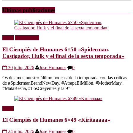
Últimas publicaciones
Radio
Sin categoría
El Ciempiés de Humanes 6×50 «Spiderman,
Castigador, Hulk y el final de la sexta temporada»
30 julio, 2026
Jose Humanes
0
Os dejamos nuestro último podcast de la temporada con las críticas
de #SpidermanBrandNewDay, #AtrapaElMillón, #MotherMary,
#MalaBestia, #LosCreyentes y la 9ºT
Radio
El Ciempiés de Humanes 6×49 «Kiritaaaaa»
24 julio, 2026
Jose Humanes
0