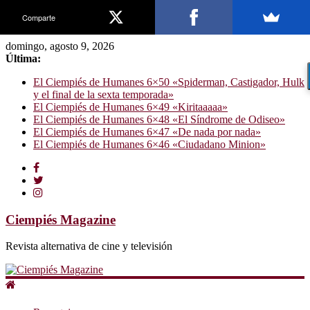
Comparte
domingo, agosto 9, 2026
Última:
El Ciempiés de Humanes 6×50 «Spiderman, Castigador, Hulk
y el final de la sexta temporada»
El Ciempiés de Humanes 6×49 «Kiritaaaaa»
El Ciempiés de Humanes 6×48 «El Síndrome de Odiseo»
El Ciempiés de Humanes 6×47 «De nada por nada»
El Ciempiés de Humanes 6×46 «Ciudadano Minion»
Ciempiés Magazine
Revista alternativa de cine y televisión