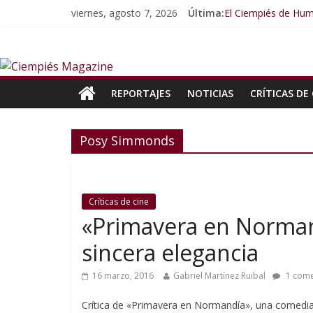
viernes, agosto 7, 2026
Última:
El Ciempiés de Hum
El Ciempiés de Hum
El Ciempiés de Hu
El Ciempiés de Hu
El Ciempiés de Hu
REPORTAJES
NOTICIAS
CRÍTICAS DE 
Posy Simmonds
Críticas de cine
«Primavera en Norman
sincera elegancia
16 marzo, 2016
Gabriel Martínez Ruibal
1 come
Crítica de «Primavera en Normandía», una comedia