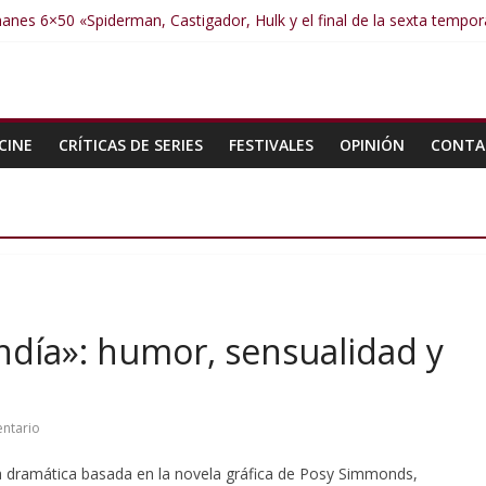
anes 6×50 «Spiderman, Castigador, Hulk y el final de la sexta tempo
anes 6×49 «Kiritaaaaa»
manes 6×48 «El Síndrome de Odiseo»
manes 6×47 «De nada por nada»
manes 6×46 «Ciudadano Minion»
CINE
CRÍTICAS DE SERIES
FESTIVALES
OPINIÓN
CONTA
día»: humor, sensualidad y
ntario
 dramática basada en la novela gráfica de Posy Simmonds,