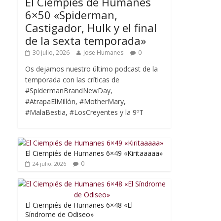
El Ciempiés de Humanes
6×50 «Spiderman,
Castigador, Hulk y el final
de la sexta temporada»
30 julio, 2026
Jose Humanes
0
Os dejamos nuestro último podcast de la
temporada con las críticas de
#SpidermanBrandNewDay,
#AtrapaElMillón, #MotherMary,
#MalaBestia, #LosCreyentes y la 9ºT
El Ciempiés de Humanes 6×49 «Kiritaaaaa»
0
24 julio, 2026
El Ciempiés de Humanes 6×48 «El
Síndrome de Odiseo»