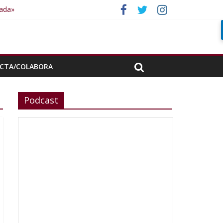
rada»
CTA/COLABORA
Podcast