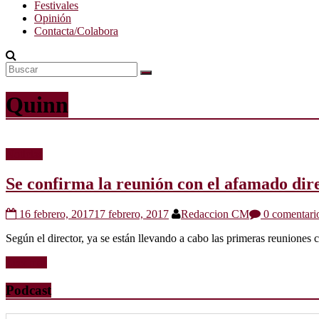
Festivales
Opinión
Contacta/Colabora
Quinn
Noticias
Se confirma la reunión con el afamado dir
16 febrero, 2017
17 febrero, 2017
Redaccion CM
0 comentari
Según el director, ya se están llevando a cabo las primeras reuniones 
Leer más
Podcast