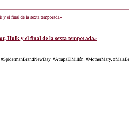
, Hulk y el final de la sexta temporada»
s de #SpidermanBrandNewDay, #AtrapaElMillón, #MotherMary, #MalaBes