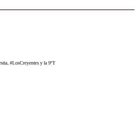
tia, #LosCreyentes y la 9ºT