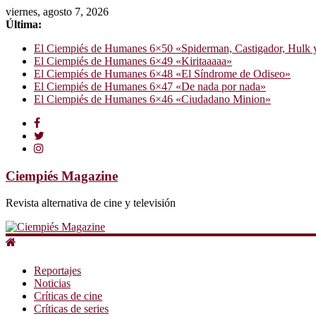
viernes, agosto 7, 2026
Última:
El Ciempiés de Humanes 6×50 «Spiderman, Castigador, Hulk y e
El Ciempiés de Humanes 6×49 «Kiritaaaaa»
El Ciempiés de Humanes 6×48 «El Síndrome de Odiseo»
El Ciempiés de Humanes 6×47 «De nada por nada»
El Ciempiés de Humanes 6×46 «Ciudadano Minion»
Ciempiés Magazine
Revista alternativa de cine y televisión
Reportajes
Noticias
Críticas de cine
Críticas de series