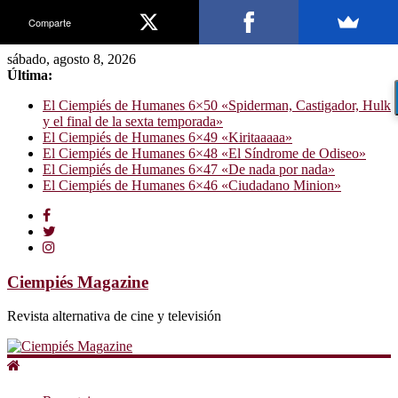
Comparte
sábado, agosto 8, 2026
Última:
El Ciempiés de Humanes 6×50 «Spiderman, Castigador, Hulk
y el final de la sexta temporada»
El Ciempiés de Humanes 6×49 «Kiritaaaaa»
El Ciempiés de Humanes 6×48 «El Síndrome de Odiseo»
El Ciempiés de Humanes 6×47 «De nada por nada»
El Ciempiés de Humanes 6×46 «Ciudadano Minion»
Ciempiés Magazine
Revista alternativa de cine y televisión