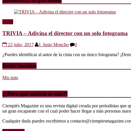
¡Demuestra lo que sabes!
Trivia
TRIVIA – Adivina el director con un solo fotograma
22 julio, 2017
J. Justo Moncho
0
¿Puedes identificar al autor de la cinta con un único fotograma? ¡Dem
Redes Sociales
Mis tuits
¡¿Pero qué narices es esto?!
Ciempiés Magazine es una revista digital creada por periodistas que 
un gran escaparate con el cual poder hacer llegar a más personas nuestr
Cualquier duda puedes escribirnos a contacto@ciempiesmagazine.co