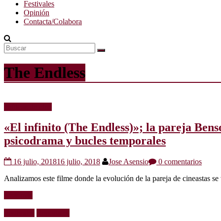
Festivales
Opinión
Contacta/Colabora
The Endless
Críticas de cine
«El infinito (The Endless)»; la pareja Ben
psicodrama y bucles temporales
16 julio, 2018
16 julio, 2018
Jose Asensio
0 comentarios
Analizamos este filme donde la evolución de la pareja de cineastas s
Leer más
Festivales
Reportajes