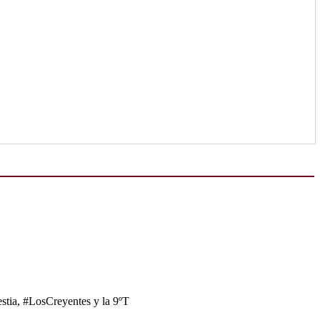
tia, #LosCreyentes y la 9ºT