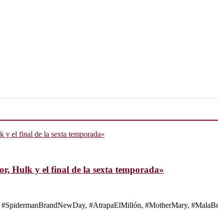
, Hulk y el final de la sexta temporada»
s de #SpidermanBrandNewDay, #AtrapaElMillón, #MotherMary, #MalaBes