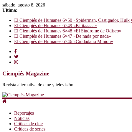
sábado, agosto 8, 2026
Última:
El Ciempiés de Humanes 6×50 «Spiderman, Castigador, Hulk y e
El Ciempiés de Humanes 6×49 «Kiritaaaaa»
El Ciempiés de Humanes 6×48 «El Síndrome de Odiseo»
El Ciempiés de Humanes 6×47 «De nada por nada»
El Ciempiés de Humanes 6×46 «Ciudadano Minion»
Ciempiés Magazine
Revista alternativa de cine y televisión
Reportajes
Noticias
Críticas de cine
Críticas de series