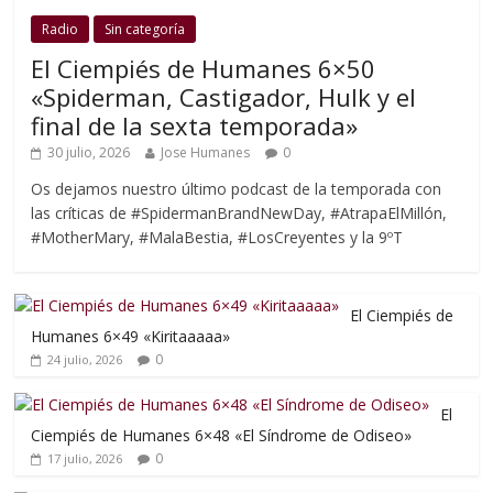
Radio
Sin categoría
El Ciempiés de Humanes 6×50
«Spiderman, Castigador, Hulk y el
final de la sexta temporada»
30 julio, 2026
Jose Humanes
0
Os dejamos nuestro último podcast de la temporada con
las críticas de #SpidermanBrandNewDay, #AtrapaElMillón,
#MotherMary, #MalaBestia, #LosCreyentes y la 9ºT
El Ciempiés de
Humanes 6×49 «Kiritaaaaa»
0
24 julio, 2026
El
Ciempiés de Humanes 6×48 «El Síndrome de Odiseo»
0
17 julio, 2026