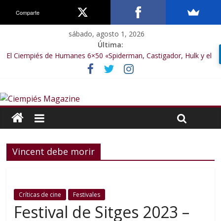
Comparte
sábado, agosto 1, 2026
Última:
El Ciempiés de Humanes 6×50 «Spiderman, Castigador, Hulk y el
final de la sexta temporada»
El Ciempiés de Humanes 6×49 «Kiritaaaaa»
El Ciempiés de Humanes 6×48 «El Síndrome de Odiseo»
El Ciempiés de Humanes 6×47 «De nada por nada»
El Ciempiés de Humanes 6×46 «Ciudadano Minion»
Vincent debe morir
Críticas de cine
Festivales
Festival de Sitges 2023 –