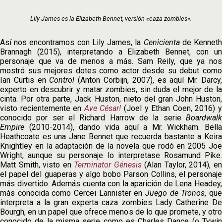
Lily James es la Elizabeth Bennet, versión «caza zombies».
Así nos encontramos con Lily James, la
Cenicienta
de Kennet
Brannagh (2015), interpretando a Elizabeth Bennet, con un
personaje que va de menos a más. Sam Reily, que ya nos
mostró sus mejores dotes como actor desde su debut como
Ian Curtis en
Control
(Anton Corbijn, 2007), es aquí Mr. Darcy
experto en descubrir y matar zombies, sin duda el mejor de la
cinta. Por otra parte, Jack Huston, nieto del gran John Huston,
visto recientemente en
Ave César!
(Joel y Ethan Coen, 2016) 
conocido por ser el Richard Harrow de la serie
Boardwalk
Empire
(2010-2014), dando vida aquí a Mr. Wickham. Bella
Heathcoate es una Jane Bennet que recuerda bastante a Keira
Knightley en la adaptación de la novela que rodó en 2005 Joe
Wright, aunque su personaje lo interpretase Rosamund Pike.
Matt Smith, visto en
Terminator Génesis
(Alan Taylor, 2014), e
el papel del guaperas y algo bobo Parson Collins, el personaje
más divertido. Además cuenta con la aparición de Lena Headey,
más conocida como Cercei Lannister en
Juego de Tronos
, qu
interpreta a la gran experta caza zombies Lady Catherine De
Bourgh, en un papel que ofrece menos de lo que promete, y otro
conocido de la misma serie como es Charles Dance (o Tywin