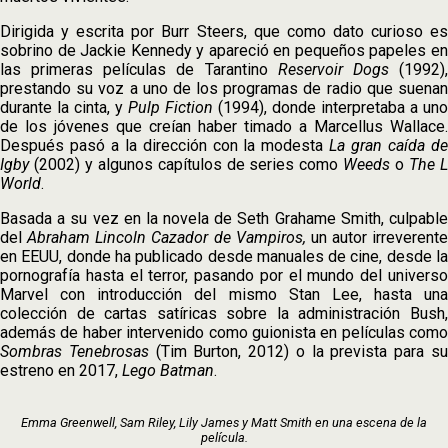
Dirigida y escrita por Burr Steers, que como dato curioso es
sobrino de Jackie Kennedy y apareció en pequeños papeles en
las primeras películas de Tarantino
Reservoir Dogs
(1992)
prestando su voz a uno de los programas de radio que suenan
durante la cinta, y
Pulp Fiction
(1994), donde interpretaba a uno
de los jóvenes que creían haber timado a Marcellus Wallace.
Después pasó a la dirección con la modesta
La gran caída d
Igby
(2002) y algunos capítulos de series como
Weeds
o
The 
World
.
Basada a su vez en la novela de Seth Grahame Smith, culpable
del
Abraham Lincoln Cazador de Vampiros,
un autor irreverente
en EEUU, donde ha publicado desde manuales de cine, desde la
pornografía hasta el terror, pasando por el mundo del universo
Marvel con introducción del mismo Stan Lee, hasta una
colección de cartas satíricas sobre la administración Bush,
además de haber intervenido como guionista en películas como
Sombras Tenebrosas
(Tim Burton, 2012) o la prevista para s
estreno en 2017,
Lego Batman
.
Emma Greenwell, Sam Riley, Lily James y Matt Smith en una escena de la
película.