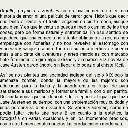
Orgullo, prejuicio y zombies
no es una comedia, no es un
historia de amor, ni una película de terror gore. Habría que decir
que tanto el cartel y el tráiler engañan en cierto modo, aunque
para bien. Y es que la cinta se queda a medio camino de las tres
cosas, pero de forma natural y entretenida. En ese sentido se
agradece que una comedia no intente obligarnos a reír, no nos
empalague con ñoñerías y no nos revuelva el estómago con
vísceras y sangre gratuita. Todo en su justa medida, se acerca
más a una cinta de aventuras y artes marciales con marcado
tinte feminista. Un giro algo extraño y simpático a la novela de
Jane Austen, parodiándola sin llegar a lo soez o al chiste fácil.
Así se nos plantea una sociedad inglesa del siglo XIX bajo la
amenaza zombie, donde la mayoría de las mujeres son
educadas para la lucha y la autodefensa en lugar de para
satisfacer a sus maridos y formar una familia, con o sin perrito.
De ahí la ironía que se describe de la época, al igual que hizo
Jane Austen en su tiempo, con una ambientación muy cuidada y
unos personajes bien descritos. Se aprecia además, como no
podía faltar, cierto aire serie B en cuanto a la estética, la
fotografía en varias ocasiones y en los momentos precisos,
como nos tienen acostumbrados las producciones modernas.