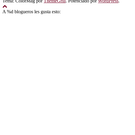
Tema: ColorMag por
ThemeGrill
. Potenciado por
WordPress
.
A
%d
blogueros les gusta esto: