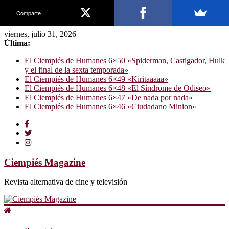
Comparte
viernes, julio 31, 2026
Última:
El Ciempiés de Humanes 6×50 «Spiderman, Castigador, Hulk
y el final de la sexta temporada»
El Ciempiés de Humanes 6×49 «Kiritaaaaa»
El Ciempiés de Humanes 6×48 «El Síndrome de Odiseo»
El Ciempiés de Humanes 6×47 «De nada por nada»
El Ciempiés de Humanes 6×46 «Ciudadano Minion»
Ciempiés Magazine
Revista alternativa de cine y televisión