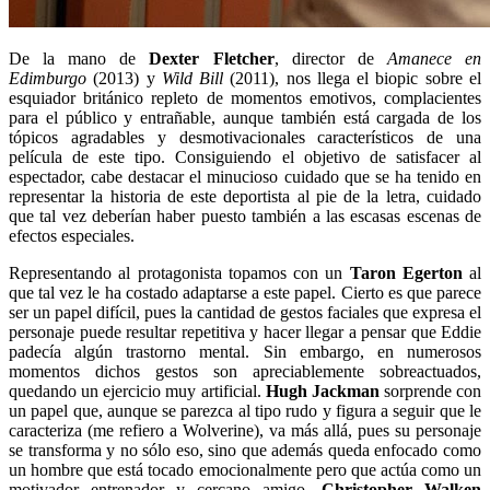
De la mano de
Dexter Fletcher
, director de
Amanece en
Edimburgo
(2013) y
Wild Bill
(2011), nos llega el biopic sobre el
esquiador británico repleto de momentos emotivos, complacientes
para el público y entrañable, aunque también está cargada de los
tópicos agradables y desmotivacionales característicos de una
película de este tipo. Consiguiendo el objetivo de satisfacer al
espectador, cabe destacar el minucioso cuidado que se ha tenido en
representar la historia de este deportista al pie de la letra, cuidado
que tal vez deberían haber puesto también a las escasas escenas de
efectos especiales.
Representando al protagonista topamos con un
Taron Egerton
al
que tal vez le ha costado adaptarse a este papel. Cierto es que parece
ser un papel difícil, pues la cantidad de gestos faciales que expresa el
personaje puede resultar repetitiva y hacer llegar a pensar que Eddie
padecía algún trastorno mental. Sin embargo, en numerosos
momentos dichos gestos son apreciablemente sobreactuados,
quedando un ejercicio muy artificial.
Hugh Jackman
sorprende con
un papel que, aunque se parezca al tipo rudo y figura a seguir que le
caracteriza (me refiero a Wolverine), va más allá, pues su personaje
se transforma y no sólo eso, sino que además queda enfocado como
un hombre que está tocado emocionalmente pero que actúa como un
motivador entrenador y cercano amigo.
Christopher Walken