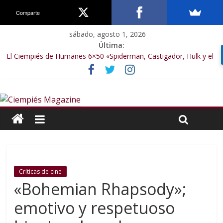
Comparte
sábado, agosto 1, 2026
Última:
El Ciempiés de Humanes 6×50 «Spiderman, Castigador, Hulk y el
final de la sexta temporada»
El Ciempiés de Humanes 6×49 «Kiritaaaaa»
El Ciempiés de Humanes 6×48 «El Síndrome de Odiseo»
El Ciempiés de Humanes 6×47 «De nada por nada»
El Ciempiés de Humanes 6×46 «Ciudadano Minion»
Críticas de cine
«Bohemian Rhapsody»;
emotivo y respetuoso