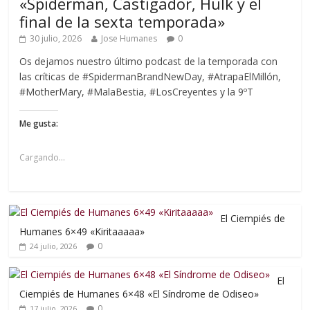
«Spiderman, Castigador, Hulk y el
final de la sexta temporada»
30 julio, 2026
Jose Humanes
0
Os dejamos nuestro último podcast de la temporada con
las críticas de #SpidermanBrandNewDay, #AtrapaElMillón,
#MotherMary, #MalaBestia, #LosCreyentes y la 9ºT
Me gusta:
Cargando...
El Ciempiés de
Humanes 6×49 «Kiritaaaaa»
0
24 julio, 2026
El
Ciempiés de Humanes 6×48 «El Síndrome de Odiseo»
0
17 julio, 2026